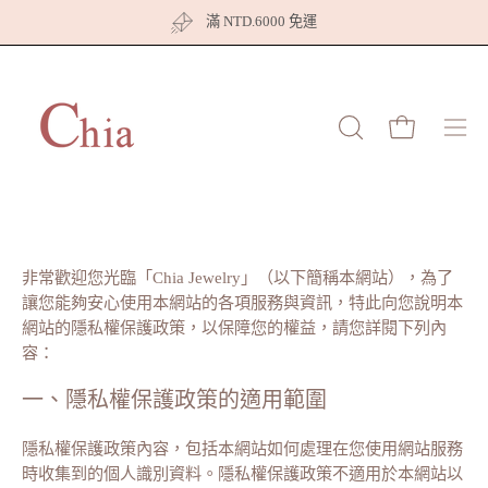
跳
滿 NTD.6000 免運
至
內
容
打開購物車
打
開
開
啟
搜
導
尋
覽
欄
選
非常歡迎您光臨「Chia Jewelry」（以下簡稱本網站），為了
單
讓您能夠安心使用本網站的各項服務與資訊，特此向您說明本
網站的隱私權保護政策，以保障您的權益，請您詳閱下列內
容：
一、隱私權保護政策的適用範圍
隱私權保護政策內容，包括本網站如何處理在您使用網站服務
時收集到的個人識別資料。隱私權保護政策不適用於本網站以