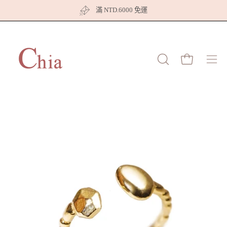
跳
滿 NTD.6000 免運
至
內
容
打開購物車
打
開
開
啟
搜
導
尋
覽
欄
選
打
打
單
開
開
圖
圖
像
像
燈
燈
箱
箱