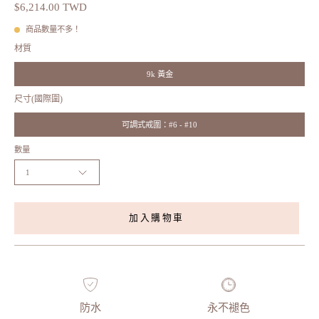
$6,214.00 TWD
商品數量不多！
材質
9k 黃金
尺寸(國際圍)
可調式戒圍：#6 - #10
數量
1
加入購物車
防水
永不褪色