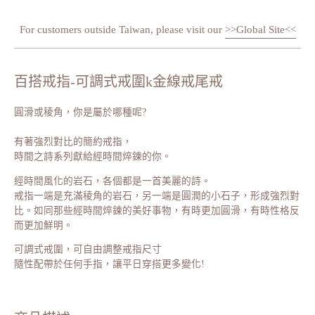
For customers outside Taiwan, please visit our
>>Global Site<<
百搭戒指-可調式戒圍k金線戒尾戒
圓滑或稜角，你是屬於哪種呢?
有著強烈對比的簡約戒指，
時間之詩系列獻給經時間焠鍊的你。
經時間風化的岩石，各個都是一首美麗的詩。
戒指一端是充滿稜角的岩石，另一端是圓潤的小石子，形成強烈對
比。如同那些經時間焠鍊的美好事物，有時更加圓滑，有時性格反
而更加鮮明。
可調式戒圍，可自由調整戒指尺寸
隨性配帶於任何手指，讓平日穿搭更多變化!