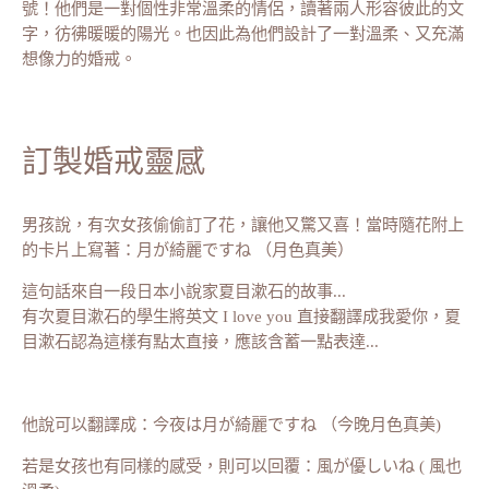
號！他們是一對個性非常溫柔的情侶，讀著兩人形容彼此的文
字，彷彿暖暖的陽光。也因此為他們設計了一對溫柔、又充滿
想像力的婚戒。
訂製婚戒靈感
男孩說，有次女孩偷偷訂了花，讓他又驚又喜！當時隨花附上
的卡片上寫著：月が綺麗ですね （月色真美）
這句話來自一段日本小說家夏目漱石的故事...
有次夏目漱石的學生將英文 I love you 直接翻譯成我愛你，夏
目漱石認為這樣有點太直接，應該含蓄一點表達...
他說可以翻譯成：今夜は月が綺麗ですね （今晚月色真美)
若是女孩也有同樣的感受，則可以回覆：風が優しいね ( 風也