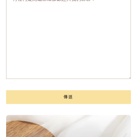
任
何
疑
問
或
想
法
都
歡
迎
與
我
們
傳送
聊
聊！