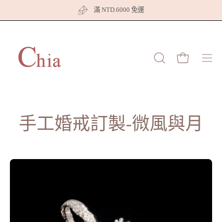
跳
滿 NTD.6000 免運
至
內
容
打開購物車
打
開
開
啟
搜
導
尋
覽
欄
選
手工婚戒訂製-微風與月
單