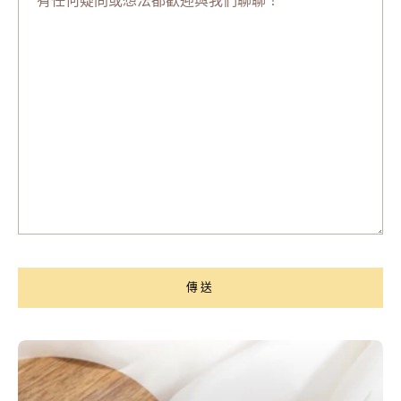
任
何
疑
問
或
想
法
都
歡
迎
與
我
們
傳送
聊
聊！