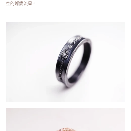
空的燦爛流星。