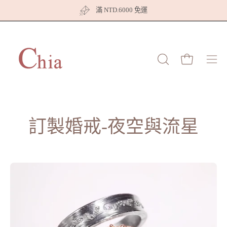
跳
滿 NTD.6000 免運
至
內
容
打開購物車
打
開
開
啟
搜
導
尋
覽
欄
選
訂製婚戒-夜空與流星
單