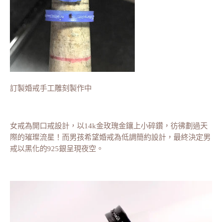
訂製婚戒手工雕刻製作中
女戒為開口戒設計，以14k金玫瑰金鑲上小碎鑽，彷彿劃過天
際的璀璨流星！而男孩希望婚戒為低調簡約設計，最終決定男
戒以黑化的925銀呈現夜空。